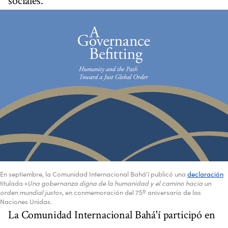
sociales.
En septiembre, la Comunidad Internacional Bahá'í publicó una
declaración
titulada «
Una gobernanza digna de la humanidad y el camino hacia un
orden mundial justo
», en conmemoración del 75º aniversario de las
Naciones Unidas.
La Comunidad Internacional Bahá'í participó en