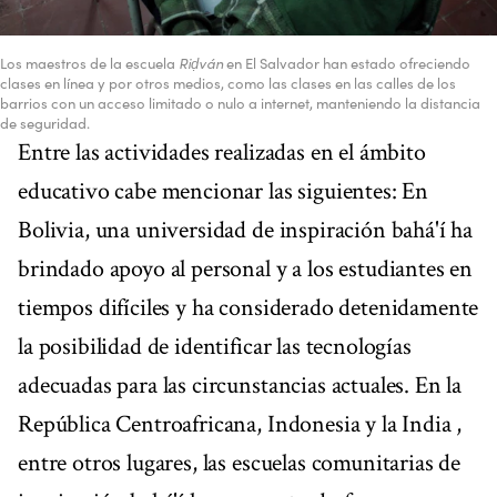
Los maestros de la escuela
Riḍván
en El Salvador han estado ofreciendo
clases en línea y por otros medios, como las clases en las calles de los
barrios con un acceso limitado o nulo a internet, manteniendo la distancia
de seguridad.
Entre las actividades realizadas en el ámbito
educativo cabe mencionar las siguientes: En
Bolivia, una universidad de inspiración bahá'í ha
brindado apoyo al personal y a los estudiantes en
tiempos difíciles y ha considerado detenidamente
la posibilidad de identificar las tecnologías
adecuadas para las circunstancias actuales. En la
República Centroafricana, Indonesia y la India ,
entre otros lugares, las escuelas comunitarias de