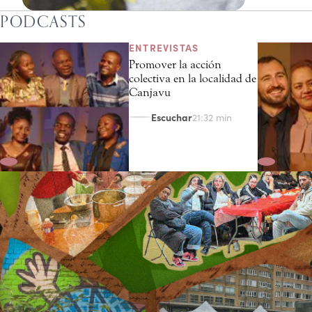
PODCASTS
Malasia: Jefes locales reformulan el
liderazgo como servicio a la sociedad
ENTREVISTAS
Promover la acción
colectiva en la localidad de
00:57 min
Canjavu
Escuchar
21:32 min