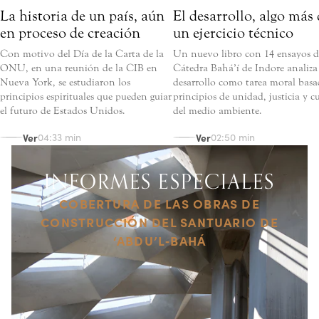
La historia de un país, aún
El desarrollo, algo más
en proceso de creación
un ejercicio técnico
Con motivo del Día de la Carta de la
Un nuevo libro con 14 ensayos d
ONU, en una reunión de la CIB en
Cátedra Bahá’í de Indore analiza 
Nueva York, se estudiaron los
desarrollo como tarea moral basa
principios espirituales que pueden guiar
principios de unidad, justicia y 
el futuro de Estados Unidos.
del medio ambiente.
Ver
Ver
04:33 min
02:50 min
INFORMES ESPECIALES
COBERTURA DE LAS OBRAS DE
CONSTRUCCIÓN DEL SANTUARIO DE
‘ABDU’L‑BAHÁ