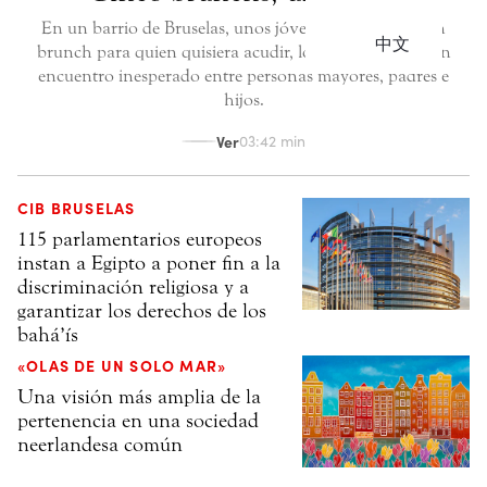
En un barrio de Bruselas, unos jóvenes prepararon un
中文
brunch para quien quisiera acudir, lo que dio lugar a un
encuentro inesperado entre personas mayores, padres e
hijos.
Ver
03:42 min
CIB BRUSELAS
115 parlamentarios europeos
instan a Egipto a poner fin a la
discriminación religiosa y a
garantizar los derechos de los
bahá’ís
«OLAS DE UN SOLO MAR»
Una visión más amplia de la
pertenencia en una sociedad
neerlandesa común