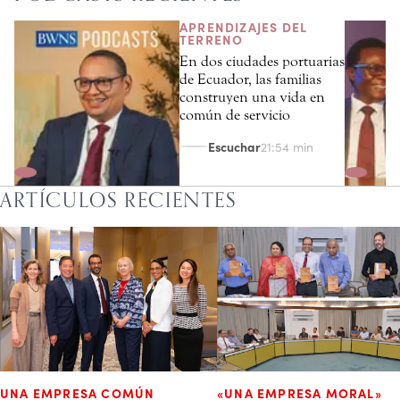
APRENDIZAJES DEL
TERRENO
En dos ciudades portuarias
de Ecuador, las familias
construyen una vida en
común de servicio
Escuchar
21:54 min
ARTÍCULOS RECIENTES
UNA EMPRESA COMÚN
«UNA EMPRESA MORAL»