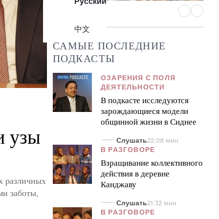
Русский
Усыпальница Абдул-Баха
«Щ
Продолжаются работы по
В
中文
озеленению территории,
о
завершено строительство центра
Л
САМЫЕ ПОСЛЕДНИЕ
посетителей в Акке
ПОДКАСТЫ
ОЗАРЕНИЯ С ПОЛЯ
ДЕЯТЕЛЬНОСТИ
В подкасте исследуются
зарождающиеся модели
общинной жизни в Сиднее
и узы
Слушать
22:08 мин
В РАЗГОВОРЕ
Взращивание коллективного
действия в деревне
х различных
Канджаву
и заботы,
Слушать
21:32 мин
В РАЗГОВОРЕ