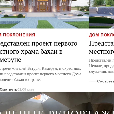
М ПОКЛОНЕНИЯ
ДОМ ПОК
едставлен проект первого
Предста
стного храма бахаи в
местног
меруне
Представлен 
Непале, прид
стрече жителей Батури, Камерун, и окрестных
служения, да
н представлен проект первого местного Дома
онения бахаи в стране.
Смотрет
Смотреть
02:09 мин
АЛЬНЫЕ РЕПОРТАЖ