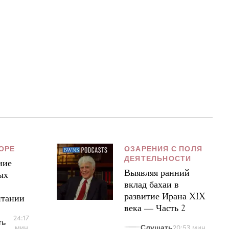
ОРЕ
ОЗАРЕНИЯ С ПОЛЯ
ДЕЯТЕЛЬНОСТИ
ние
Выявляя ранний
ых
вклад бахаи в
развитие Ирана XIX
итании
века — Часть 2
24:17
ть
Слушать
мин
20:53 мин