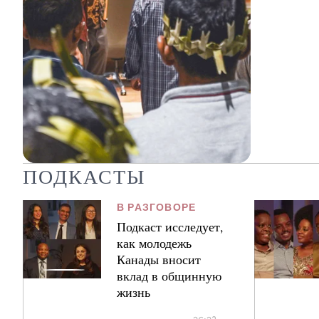
ПОДКАСТЫ
Малайзия: Вожди деревень
переосмысливают лидерство как
В РАЗГОВОРЕ
служение обществу
Подкаст исследует,
как молодежь
00:57 мин
Канады вносит
вклад в общинную
жизнь