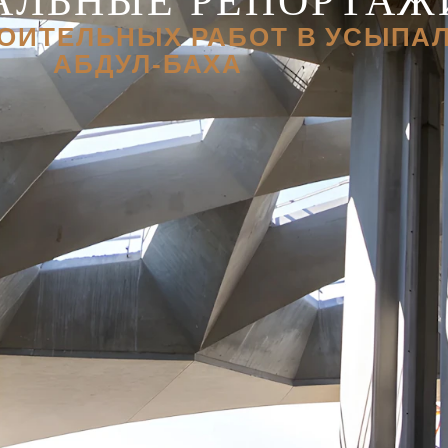
ОИТЕЛЬНЫХ РАБОТ В УСЫПА
АБДУЛ‑БАХА