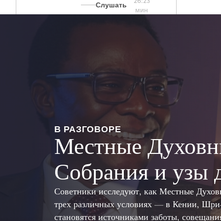
26:23
Слушать
мин
В РАЗГОВОРЕ
Местные Духовн
Собрания и узы 
Советники исследуют, как Местные Духов
трех различных условиях — в Кении, Шр
становятся источниками заботы, совещани