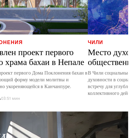
ЛОНЕНИЯ
ЧИЛИ
влен проект первого
Место духов
о храма бахаи в Непале
общественно
проект первого Дома Поклонения бахаи в
В Чили социальные дея
ающий форму модели молитвы и
духовности в социальн
вно укореняющейся в Канчанпуре.
встречу для углублени
коллективного действи
ь
03:51 мин
И