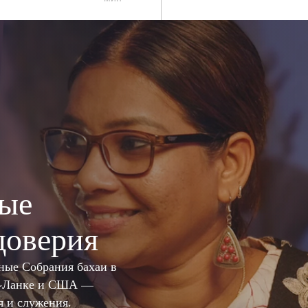
ые
доверия
ные Собрания бахаи в
и-Ланке и США —
я и служения.