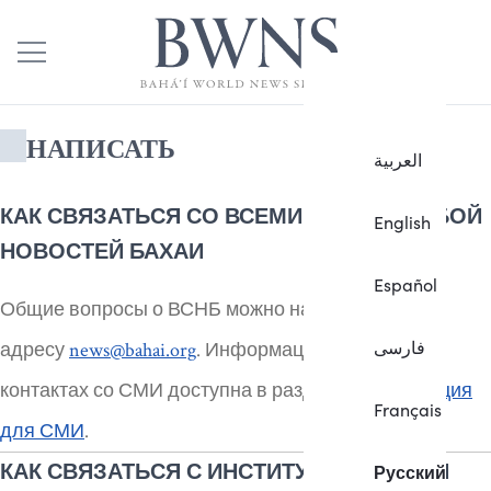
НАПИСАТЬ
العربية
КАК СВЯЗАТЬСЯ СО ВСЕМИРНОЙ СЛУЖБОЙ
English
НОВОСТЕЙ БАХАИ
Español
Общие вопросы о ВСНБ можно направлять по
فارسی
адресу
news@bahai.org
. Информация о новостях и
контактах со СМИ доступна в разделе
Информация
Français
для СМИ
.
КАК СВЯЗАТЬСЯ С ИНСТИТУТАМИ БАХАИ
Русский