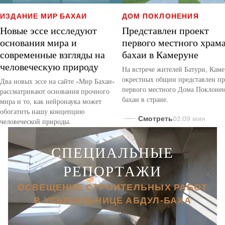
ИЗДАНИЕ МИР БАХАИ
ДОМ ПОКЛОНЕНИЯ
Новые эссе исследуют
Представлен проект
основания мира и
первого местного храм
современные взгляды на
бахаи в Камеруне
человеческую природу
На встрече жителей Батури, Каме
окрестных общин представлен пр
Два новых эссе на сайте «Мир Бахаи»
первого местного Дома Поклоне
рассматривают основания прочного
бахаи в стране.
мира и то, как нейронаука может
обогатить нашу концепцию
Смотреть
02:09 мин
человеческой природы.
СПЕЦИАЛЬНЫЕ
РЕПОРТАЖИ
ОСВЕЩЕНИЕ СТРОИТЕЛЬНЫХ РАБОТ
В УСЫПАЛЬНИЦЕ АБДУЛ‑БАХА