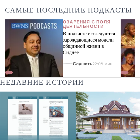
территории, завершено строительство
центра посетителей в Акке
САМЫЕ ПОСЛЕДНИЕ ПОДКАСТЫ
ОЗАРЕНИЯ С ПОЛЯ
ДЕЯТЕЛЬНОСТИ
В подкасте исследуются
зарождающиеся модели
общинной жизни в
Сиднее
Слушать
22:08 мин
НЕДАВНИЕ ИСТОРИИ