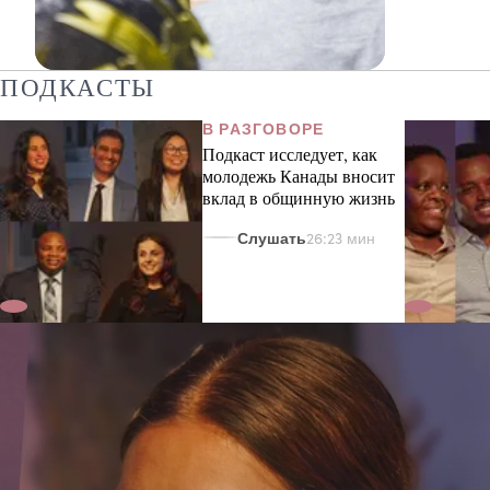
ПОДКАСТЫ
Малайзия: Вожди деревень
переосмысливают лидерство как
В РАЗГОВОРЕ
служение обществу
Подкаст исследует, как
молодежь Канады вносит
вклад в общинную жизнь
00:57 мин
Слушать
26:23 мин