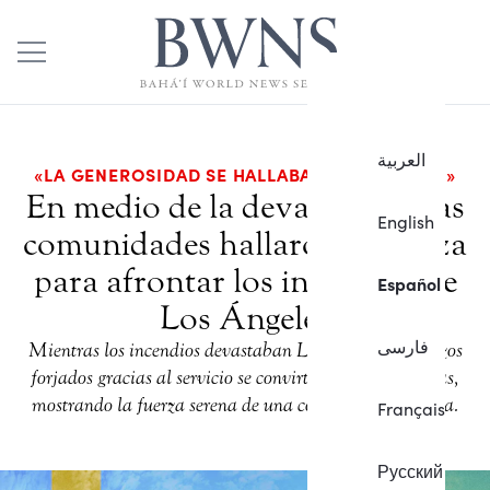
العربية
«LA GENEROSIDAD SE HALLABA POR DOQUIER»
En medio de la devastación, las
English
comunidades hallaron la fuerza
para afrontar los incendios de
Español
Los Ángeles
فارسی
Mientras los incendios devastaban Los Ángeles, los lazos
forjados gracias al servicio se convirtieron en salvavidas,
mostrando la fuerza serena de una comunidad decidida.
Français
Русский