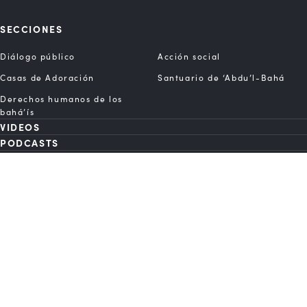
SECCIONES
Diálogo público
Acción social
Casas de Adoración
Santuario de ‘Abdu’l-Bahá
Derechos humanos de los
bahá’ís
VIDEOS
PODCASTS
SÍGANOS
Bahai.org
Acerca Del BWNS
Contacto
Política De Privacidad
Condiciones De Uso
© 2026 Comunidad Internacional Bahá’í. Todos los derechos reservados.