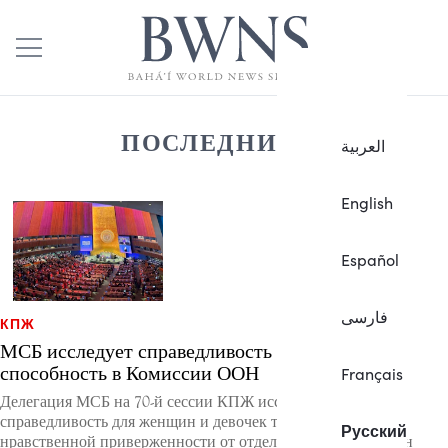
ПОСЛЕДНИЕ
العربية
English
Español
فارسی
КПЖ
МСБ исследует справедливость как общую
способность в Комиссии ООН
Français
Делегация МСБ на 70-й сессии КПЖ исследует, как
справедливость для женщин и девочек требует общей
Русский
нравственной приверженности от отдельных людей, общин