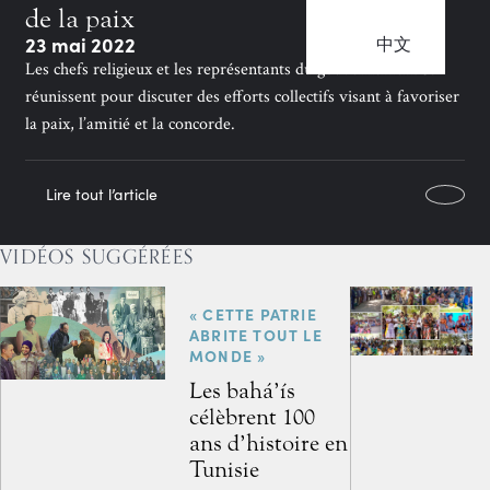
de la paix
23 mai 2022
中文
Les chefs religieux et les représentants du gouvernement se
réunissent pour discuter des efforts collectifs visant à favoriser
la paix, l’amitié et la concorde.
Lire tout l’article
VIDÉOS SUGGÉRÉES
« CETTE PATRIE
ABRITE TOUT LE
MONDE »
Les bahá’ís
célèbrent 100
ans d’histoire en
Tunisie