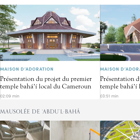
MAISON D’ADORATION
MAISON D’ADOR
Présentation du projet du premier
Présentation d
temple bahá’í local du Cameroun
temple bahá’í 
02:09 min
03:51 min
MAUSOLÉE DE ‘ABDU’L-BAHÁ