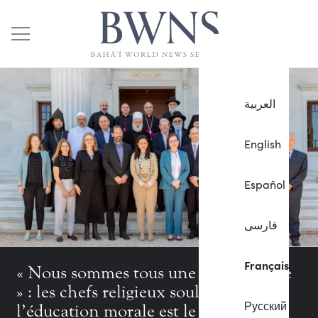
العربية
English
Español
فارسی
Français
« Nous sommes tous une seule famille
» : les chefs religieux soulignent que
Русский
l’éducation morale est le fondement