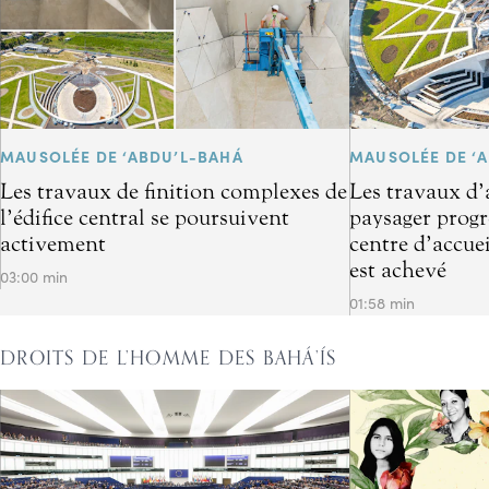
MAUSOLÉE DE ‘ABDU’L-BAHÁ
MAUSOLÉE DE ‘
Les travaux de finition complexes de
Les travaux d
l’édifice central se poursuivent
paysager progre
activement
centre d’accuei
est achevé
03:00 min
01:58 min
DROITS DE L’HOMME DES BAHÁ’ÍS