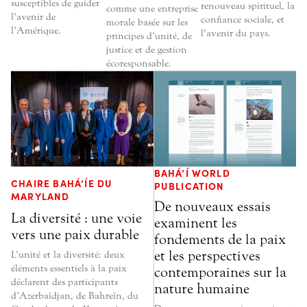
susceptibles de guider
renouveau spirituel, la
comme une entreprise
l’avenir de
confiance sociale, et
morale basée sur les
l’Amérique.
l’avenir du pays.
principes d’unité, de
justice et de gestion
écoresponsable.
BAHÁ’Í WORLD
CHAIRE BAHÁ’ÍE DU
PUBLICATION
MARYLAND
De nouveaux essais
La diversité : une voie
examinent les
vers une paix durable
fondements de la paix
et les perspectives
L’unité et la diversité : deux
éléments essentiels à la paix
contemporaines sur la
déclarent des participants
nature humaine
d’Azerbaïdjan, de Bahreïn, du