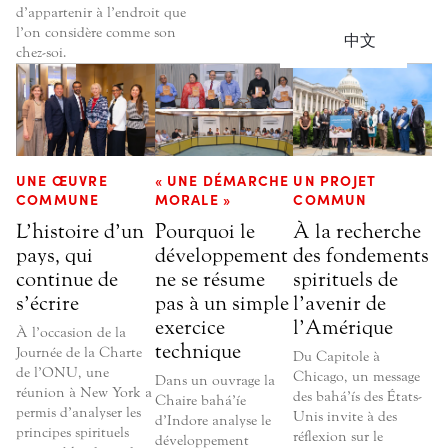
d’appartenir à l’endroit que
l’on considère comme son
中文
chez-soi.
UNE ŒUVRE
« UNE DÉMARCHE
UN PROJET
COMMUNE
MORALE »
COMMUN
L’histoire d’un
Pourquoi le
À la recherche
pays, qui
développement
des fondements
continue de
ne se résume
spirituels de
s’écrire
pas à un simple
l’avenir de
exercice
l’Amérique
À l’occasion de la
technique
Journée de la Charte
Du Capitole à
de l’ONU, une
Chicago, un message
Dans un ouvrage la
réunion à New York a
des bahá’ís des États-
Chaire bahá’íe
permis d’analyser les
Unis invite à des
d’Indore analyse le
principes spirituels
réflexion sur le
développement