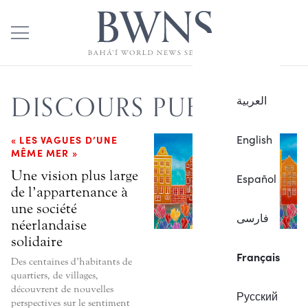
DISCOURS PUBLIC
العربية
English
« LES VAGUES D’UNE
MÊME MER »
Une vision plus large
Español
de l’appartenance à
une société
فارسی
néerlandaise
solidaire
Français
Des centaines d’habitants de
quartiers, de villages,
découvrent de nouvelles
Русский
perspectives sur le sentiment