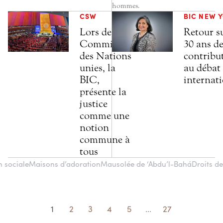
hommes.
CSW
BIC NEW 
Lors de la
Retour s
Commission
30 ans d
des Nations
contribu
unies, la
au débat
BIC,
internat
présente la
justice
comme une
notion
commune à
tous
n sociale
Maisons d’adoration
Mausolée de ‘Abdu’l-Bahá
Droits d
1
2
3
4
5
...
27