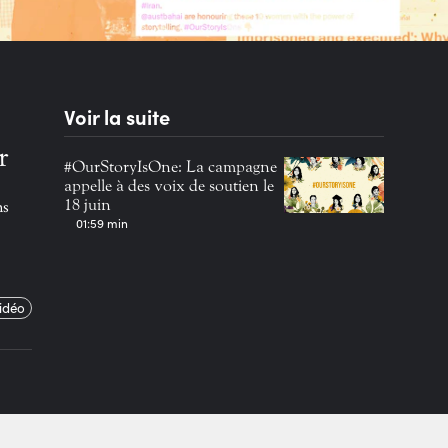
Voir la suite
r
#OurStoryIsOne: La campagne
appelle à des voix de soutien le
18 juin
ns
01:59 min
vidéo