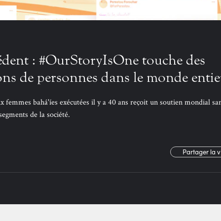
édent : #OurStoryIsOne touche des
ions de personnes dans le monde entie
emmes bahá'íes exécutées il y a 40 ans reçoit un soutien mondial sa
egments de la société.
Partager la 