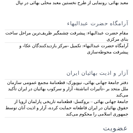
معبد بهائی: رونمایی از طرح نخستین معبد محلی بهائی در نپال
آرامگاه حضرت عبدالبهاء
مقام حضرت عبدالبهاء: پیشرفت چشمگیر ظریف‌ترین مراحل ساخت
بنای مرکزی
آرامگاه حضرت عبدالبهاء: تکمیل «مرکز بازدیدکنندگان عکا» و
پیشرفت محوطه‌سازی
آزار و اذیت بهائیان ایران
دفتر جامعهٔ جهانی بهائی، نیویورک: قطعنامهٔ مجمع عمومی سازمان
ملل متحد بر «تأثیرات انباشتهٔ» آزار و سرکوب بهائیان در ایران تأکید
می‌کند
جامعهٔ جهانی بهائی – بروکسل: قطعنامه تاریخی پارلمان اروپا از
حقوق بهائیان در ایران قاطعانه حمایت کرده، آزار و اذیت آنان توسط
جمهوری اسلامی را محکوم می‌کند
عضویت