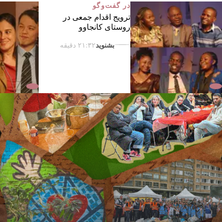
رهبری را به منزلۀ خدمت به اجتماع
در گفت‌وگو
بازتعریف کردند
ترویج اقدام جمعی در
روستای کانجاوو
۰۰:۵۷ دقیقه
بشنوید
۲۱:۳۲ دقیقه