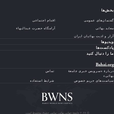
بخش‌ها
گفتمان‌های عمومی
اقدام اجتماعی
معابد بهائی
آرامگاه حضرت عبدالبهاء
آزار و اذیت بهائیان ایران
ویدیوها
پادکست‌ها
ما را دنبال کنید
Bahai.org
دربارهٔ «سرویس خبری جامعهٔ
تماس
بهائی»
سیاست‌های حریم خصوص
شرایط استفاده
© ۲۰۲۶ جامعهٔ جهانی بهائی. تمامی حقوق محفوظ است.