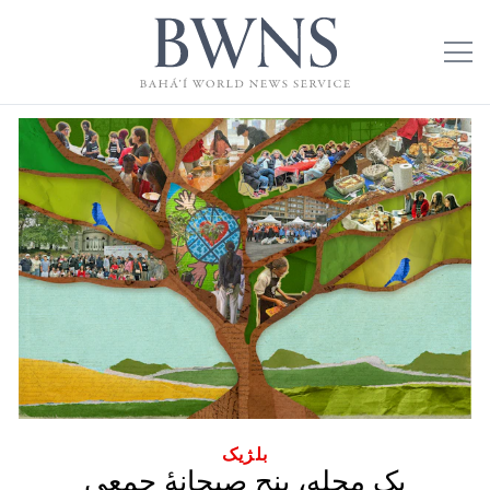
بلژیک
یک محله، پنج صبحانهٔ جمعی