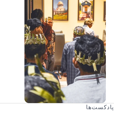
پادکست‌ها
مالزی: روسای روستاها مفهوم