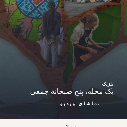
بلژیک
یک محله، پنج صبحانهٔ جمعی
تماشای ویدیو