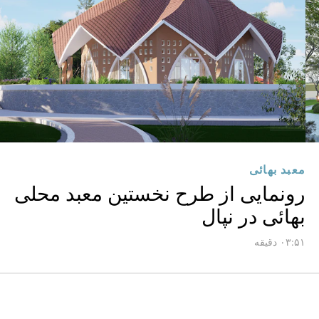
معبد بهائی
رونمایی از طرح نخستین معبد محلی
بهائی در نپال
۰۳:۵۱ دقیقه