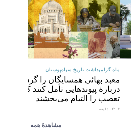
ماه گرامیداشت تاریخ سیاه‌پوستان
معبد بهائی همسایگان را گرد هم آورد 
دربارهٔ پیوندهایی تأمل کنند که زخم‌ه
تعصب را التیام می‌بخشند
۰۲:۰۴ دقیقه
مشاهدهٔ همه