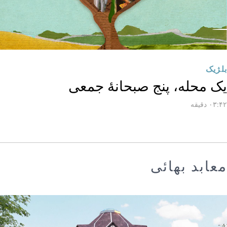
بلژیک
یک محله، پنج صبحانهٔ جمعی
۰۳:۴۲ دقیقه
معابد بهائی