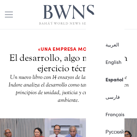
العربية
«UNA EMPRESA MORAL»
El desarrollo, algo más que un
English
ejercicio técnico
Un nuevo libro con 14 ensayos de la Cátedra Bahá’í de
Español
Indore analiza el desarrollo como tarea moral basada en
principios de unidad, justicia y cuidado del medio
فارسی
ambiente.
Français
Русский