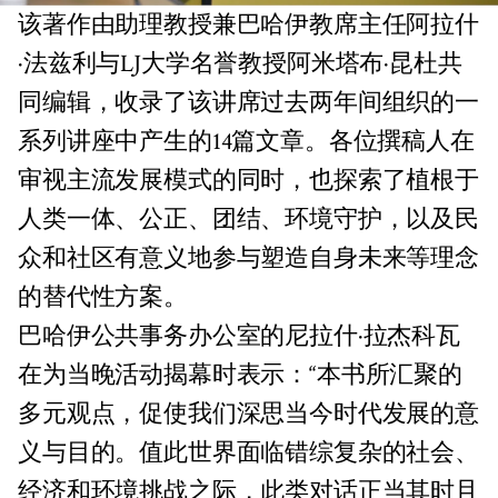
该著作由助理教授兼巴哈伊教席主任阿拉什
·法兹利与LJ大学名誉教授阿米塔布·昆杜共
同编辑，收录了该讲席过去两年间组织的一
系列讲座中产生的14篇文章。各位撰稿人在
审视主流发展模式的同时，也探索了植根于
人类一体、公正、团结、环境守护，以及民
众和社区有意义地参与塑造自身未来等理念
的替代性方案。
巴哈伊公共事务办公室的尼拉什·拉杰科瓦
在为当晚活动揭幕时表示：“本书所汇聚的
多元观点，促使我们深思当今时代发展的意
义与目的。值此世界面临错综复杂的社会、
经济和环境挑战之际，此类对话正当其时且