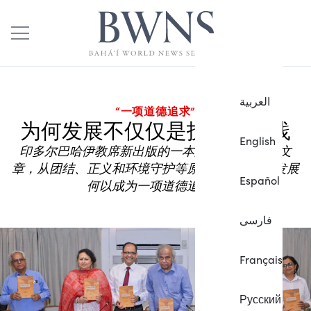
العربية
“一项道德追求”
为何发展不仅仅是技术性实践
English
印多尔巴哈伊教席新出版的一本文集收录了14篇文
章，从团结、正义和环境守护等原则出发，探讨发展
Español
何以成为一项道德追求。
فارسی
Français
Русский