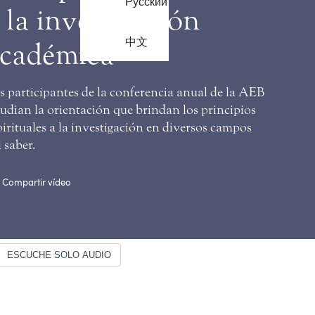
Русский
 la investigación
中文
cadémica
s participantes de la conferencia anual de la AEB
tudian la orientación que brindan los principios
pirituales a la investigación en diversos campos
 saber.
Compartir vídeo
ESCUCHE SOLO AUDIO