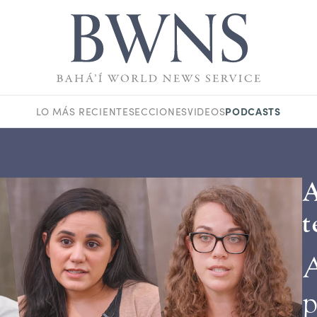
PODCASTS
LO MÁS RECIENTE
SECCIONES
VIDEOS
A
t
A
p