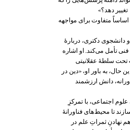
واند دامنهٔ پرسش‌هایی را که
تغییر دهد؟»
اساساً متفاوت برای مواجهه
دهٔ نرم‌افزار و دانشجوی دکتری، دربارهٔ
نی تأمل می‌کند. او اشاره
ب تحت سلطهٔ عقلانیتی
ن‌ حال، به باور او، «دین در
رانه، دانش ارزشمند
لوم اجتماعی، با تمرکزِ
ازند تا محیط‌های فناورانهٔ
هم نهادنِ ثمراتِ علم در