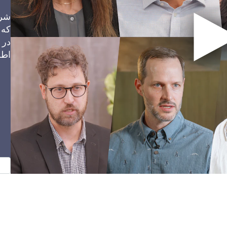
که 
در 
اطل