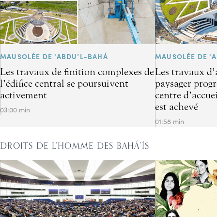
MAUSOLÉE DE ‘ABDU’L-BAHÁ
MAUSOLÉE DE ‘
Les travaux de finition complexes de
Les travaux d
l’édifice central se poursuivent
paysager progre
activement
centre d’accuei
est achevé
03:00 min
01:58 min
DROITS DE L’HOMME DES BAHÁ’ÍS