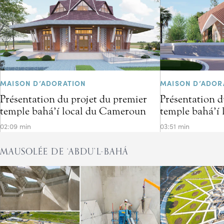
MAISON D’ADORATION
MAISON D’ADOR
Présentation du projet du premier
Présentation d
temple bahá’í local du Cameroun
temple bahá’í 
02:09 min
03:51 min
MAUSOLÉE DE ‘ABDU’L-BAHÁ