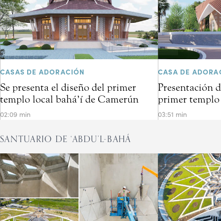
CASAS DE ADORACIÓN
CASA DE ADORA
Se presenta el diseño del primer
Presentación d
templo local bahá’í de Camerún
primer templo 
02:09 min
03:51 min
SANTUARIO DE ‘ABDU’L-BAHÁ