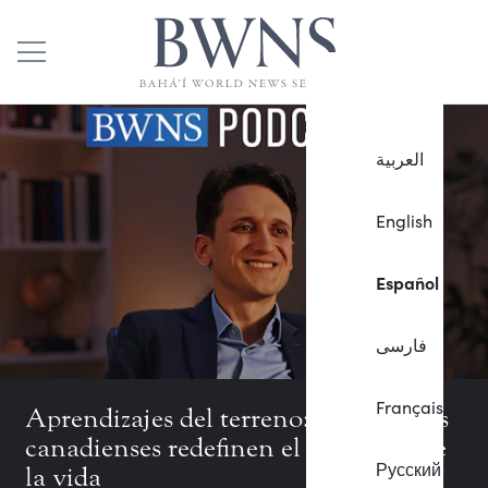
العربية
English
Español
فارسی
Français
Aprendizajes del terreno: Los jóvenes
canadienses redefinen el propósito de
Русский
la vida