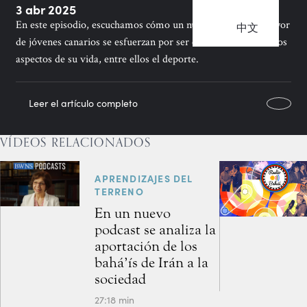
3 abr 2025
En este episodio, escuchamos cómo un número cada vez mayor
中文
de jóvenes canarios se esfuerzan por ser coherentes en muchos
aspectos de su vida, entre ellos el deporte.
Leer el artículo completo
VÍDEOS RELACIONADOS
APRENDIZAJES DEL
TERRENO
En un nuevo
podcast se analiza la
aportación de los
bahá’ís de Irán a la
sociedad
27:18 min