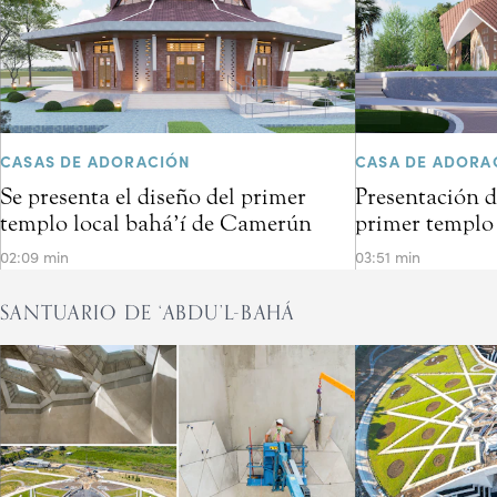
CASAS DE ADORACIÓN
CASA DE ADORA
Se presenta el diseño del primer
Presentación d
templo local bahá’í de Camerún
primer templo 
02:09 min
03:51 min
SANTUARIO DE ‘ABDU’L-BAHÁ