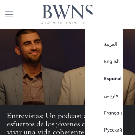
العربية
English
Español
فارسی
Français
Entrevistas: Un podcast examina los
esfuerzos de los jóvenes canarios por
Русский
vivir una vida coherente