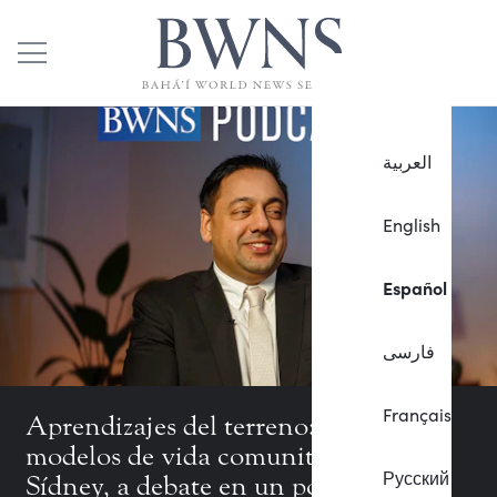
العربية
English
Español
فارسی
Français
Aprendizajes del terreno: Los nuevos
modelos de vida comunitaria en
Русский
Sídney, a debate en un podcast