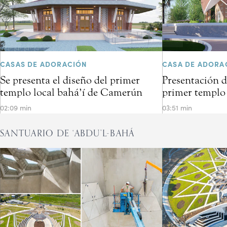
CASAS DE ADORACIÓN
CASA DE ADORA
Se presenta el diseño del primer
Presentación d
templo local bahá’í de Camerún
primer templo 
02:09 min
03:51 min
SANTUARIO DE ‘ABDU’L-BAHÁ