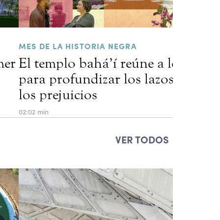
MES DE LA HISTORIA NEGRA
mer
El templo bahá’í reúne a los resid
para profundizar los lazos que sa
los prejuicios
02:02 min
VER TODOS