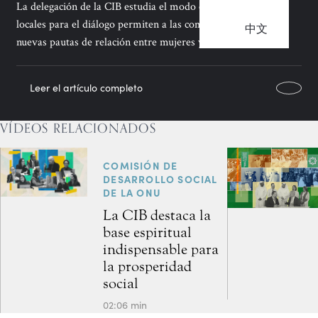
La delegación de la CIB estudia el modo en que los espacios
locales para el diálogo permiten a las comunidades fomentar
中文
nuevas pautas de relación entre mujeres y hombres.
Leer el artículo completo
VÍDEOS RELACIONADOS
COMISIÓN DE
DESARROLLO SOCIAL
DE LA ONU
La CIB destaca la
base espiritual
indispensable para
la prosperidad
social
02:06 min