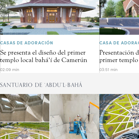
CASAS DE ADORACIÓN
CASA DE ADORA
Se presenta el diseño del primer
Presentación d
templo local bahá’í de Camerún
primer templo 
02:09 min
03:51 min
SANTUARIO DE ‘ABDU’L-BAHÁ