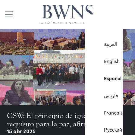
العربية
English
Español
فارسی
Français
CSW: El principio de igualdad es un
requisito para la paz, afirma la CIB
Русский
15 abr 2025