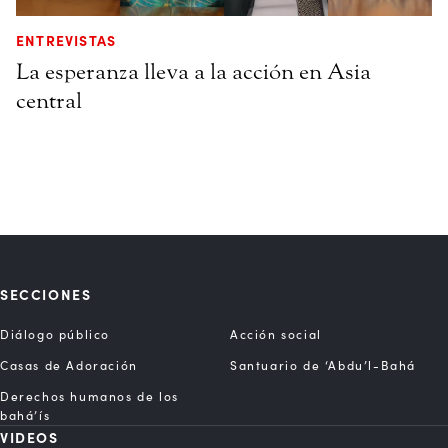
ENTREVISTAS
La esperanza lleva a la acción en Asia
central
SECCIONES
Diálogo público
Acción social
Casas de Adoración
Santuario de ‘Abdu’l-Bahá
Derechos humanos de los
bahá’ís
VIDEOS