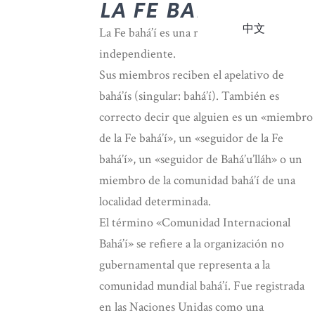
LA FE BAHÁ’Í
中文
La Fe bahá’í es una religión mundial
independiente.
Sus miembros reciben el apelativo de
bahá’ís (singular: bahá’í). También es
correcto decir que alguien es un «miembro
de la Fe bahá’í», un «seguidor de la Fe
bahá’í», un «seguidor de Bahá’u’lláh» o un
miembro de la comunidad bahá’í de una
localidad determinada.
El término «Comunidad Internacional
Bahá’í» se refiere a la organización no
gubernamental que representa a la
comunidad mundial bahá’í. Fue registrada
en las Naciones Unidas como una