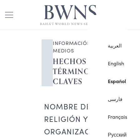
INFORMACIÓN PARA LOS
العربية
MEDIOS
HECHOS Y
English
TÉRMINOS
CLAVES
Español
فارسی
NOMBRE DE LA
Français
RELIGIÓN Y DE LA
ORGANIZACIÓN
Русский