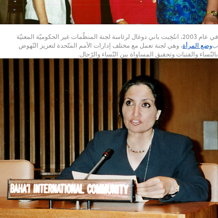
في عام 2003، انتُخِبت باني دوغال لرئاسة لجنة المنظّمات غير الحكوميّة المعنيّة
ب
وضع المرأة
، وهي لجنة تعمل مع مختلف إدارات الأمم المتّحدة لتعزيز النّهوض
بالنّساء والفتيات وتحقيق المساواة بين النّساء والرّجال.