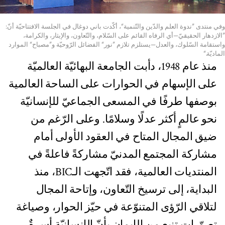
وفي منتدى ”ندوة العلم والدّين والتّنمية“، أكّدت باني دوغال في الجلسة الافتتاحيّة أنّ:
”الازدهار الحقيقيّ—أي الرفاه القائم على السّلام، والتّعاون، والإيثار، والكرامة،
واستقامة السّلوك، والعدل—يستلزم تلازم ”نور“ الفضائل الرّوحيّة و”مصباح“ الموارد
الماديّة.“
منذ عام 1948، دأبت الجامعة البهائيّة العالميّة
على الإسهام في الحوارات على الساحة العالمية
بوصفها طرفًا في المسعى الجماعيّ للإنسانيّة
نحو عالمٍ أكثر عدلًا وسلامًا. وعلى الرّغم من
ضيق المجال المتاح في العقود الأولى أمام
مشاركة المجتمع المدنيّ مشاركةً فاعلةً في
المنتديات العالمية، فقد اتّجهت الـBIC، منذ
البداية، إلى ترسيخ التّعاون، وإتاحة المجال
لتلاقي الرّؤى المتنوّعة في حيّز الحوار، وصياغة
تصوّراتٍ تنبع من الإيمان بأنّ الإنسانيّة أسرةٌ