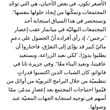
الأصغر تكون، في بعض الأحيان، هي التي توحّد
المجتمعات وتمكّنها من إيجاد حلولها بنفسها“.
وتستحضر في هذا السياق استجابة أحد
المجتمعات البهائيّة في ميانمار عقب إعصار
”نرجس“، إذ رأى أفراده أنّ الحصول على دعمٍ
ماليّ كبير قد يؤدّي إلى التفرّق، فاختاروا أن
يطلبوا بذورًا، ”لكي نعيد الزراعة، ونستعيد
عافيتنا، ونعيد البناء معًا“. وفي جزيرة تانا في
فانواتو، كان الشباب الذين اكتسبوا قدراتٍ
تنظيميّة من خلال البرامج التربويّة من أوائل من
قيّموا احتياجات المجتمع بعد إعصارٍ مدمّر، ممّا
أسهم في توجيه استجابة الجهات المعنيّة عند
وصولها.