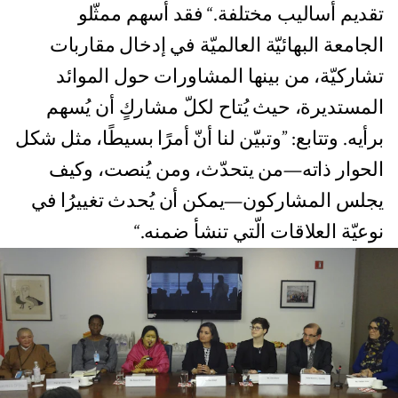
تقديم أساليب مختلفة.“ فقد أسهم ممثّلو
الجامعة البهائيّة العالميّة في إدخال مقاربات
تشاركيّة، من بينها المشاورات حول الموائد
المستديرة، حيث يُتاح لكلّ مشاركٍ أن يُسهم
برأيه. وتتابع: ”وتبيّن لنا أنّ أمرًا بسيطًا، مثل شكل
الحوار ذاته—من يتحدّث، ومن يُنصت، وكيف
يجلس المشاركون—يمكن أن يُحدث تغييرُا في
نوعيّة العلاقات الّتي تنشأ ضمنه.“