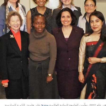
في عام 2012، نظّمت الجامعة البهائية العالمية
منتدىً
على هامش الدّورة السادسة