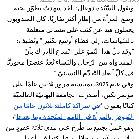
2006، حين احتفلت اللّجنة بمرور خمسين عامًا على تأسيسها.
وتقول السّيّدة دوغال: ”لقد شهدتُ تطوّر لجنة
وضع المرأة من إطارٍ أكثر تقاربًا، كان المندوبون
يعملون فيه عن كثب على مسائل متعلقة
بالسّياسات، إلى فضاءٍ أوسع بكثير.“ وتُضيف:
”وقد دلّ هذا النّموّ على اتّساع الإدراك بأنّ
المساواة بين الرّجال والنّساء تُعدّ عنصرًا محوريًّا
في كلّ أبعاد التّقدّم الإنسانيّ.“
وفي عام 2025، بمناسبة مرور ثلاثين عامًا على
مؤتمر بكين، أصدرت الجامعة البهائيّة العالميّة
كتابًا بعنوان ”
في شراكةٍ كاملة: ثلاثون عامًا من
النّهوض بالمرأة في الأمم المتّحدة وما بعدها
“،
وهو عملٌ يجمع ما طُرِح على مدى ثلاثة عقودٍ من
بياناتٍ ورؤًى من خلال مشاركتها في أعمال