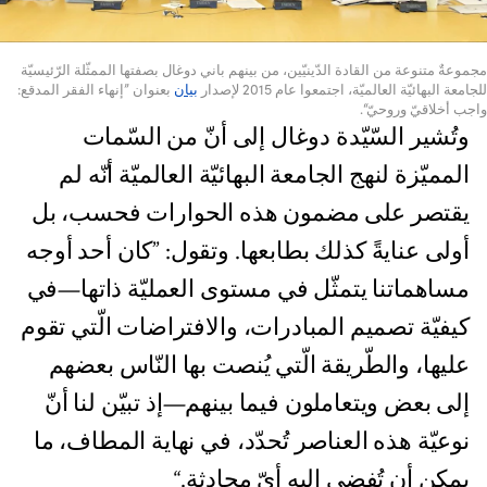
مجموعةٌ متنوعة من القادة الدّينيّين، من بينهم باني دوغال بصفتها الممثّلة الرّئيسيّة
للجامعة البهائيّة العالميّة، اجتمعوا عام 2015 لإصدار
بيان
بعنوان ”إنهاء الفقر المدقع:
واجب أخلاقيّ وروحيّ“.
وتُشير السّيّدة دوغال إلى أنّ من السّمات
المميّزة لنهج الجامعة البهائيّة العالميّة أنّه لم
يقتصر على مضمون هذه الحوارات فحسب، بل
أولى عنايةً كذلك بطابعها. وتقول: ”كان أحد أوجه
مساهماتنا يتمثّل في مستوى العمليّة ذاتها—في
كيفيّة تصميم المبادرات، والافتراضات الّتي تقوم
عليها، والطّريقة الّتي يُنصت بها النّاس بعضهم
إلى بعض ويتعاملون فيما بينهم—إذ تبيّن لنا أنّ
نوعيّة هذه العناصر تُحدّد، في نهاية المطاف، ما
يمكن أن تُفضي إليه أيّ محادثة.“