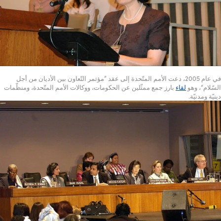
في عام 2005، دعت الأمم المتّحدة إلى عقد ”مؤتمر التّعاون بين الأديان من أجل
السّلام“، وهو
لقاء
بارز جمع ممثّلين عن الحكومات، ووكالات الأمم المتّحدة، ومنظّمات
دينيّة ومدنيّة.