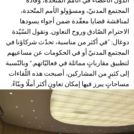
الدّول الأعضاء في الأمم المتّحدة، وقادة
المجتمع المدنيّ، ومسؤولو الأمم المتّحدة،
لمناقشة قضايا معقّدة ضمن أجواء يسودها
الاحترام الصّادق وروح التعاون. وتقول السّيّدة
دوغال: ”في أكثر من مناسبة، تحدّث شركاؤنا في
المجتمع المدنيّ أو في الحكومات عن مساعيهم
لتطبيق مقارباتٍ مماثلة في فعاليّاتهم.“ وبالنّسبة
إلى كثيرٍ من المشاركين، أصبحت هذه اللّقاءات
مساحاتٍ يبرز فيها إمكان تعاونٍ أكثر أملًا وبنّاءً.