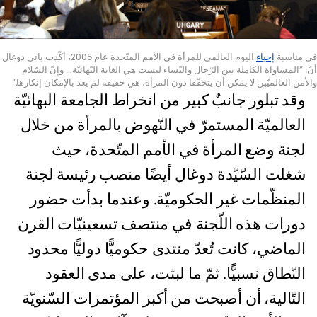
في مناسبة
إحياء
اليوم العالمي للمرأة في الأمم المتّحدة عام 2005، أكّدت باني دوغال
أنّ: ”المساواة الكاملة بين الرّجال والنّساء ليست هي الغاية النّهائيّة… وإنّ السّلام
والأمن العالميّين لا يمكن أن يتحقّقا دون المرأة، هي حقيقة لم يعد بالإمكان إنكارها.“
وقد تبلور جانبٌ كبير من انخراط الجامعة البهائيّة
العالميّة المستمرّ في النّهوض بالمرأة من خلال
لجنة وضع المرأة في الأمم المتّحدة، حيث
شغلت السّيّدة دوغال أيضًا منصب رئيسة لجنة
المنظّمات غير الحكوميّة. وعندما بدأت حضور
دورات هذه اللّجنة في منتصف تسعينيّات القرن
الماضي، كانت تُعدّ منتدى حكوميًّا دوليًّا محدود
النّطاق نسبيًّا. ثمّ ما لبثت، على مدى العقود
التّالية، أن أصبحت من أكبر المؤتمرات السّنويّة