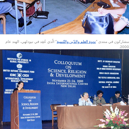
مشاركون في منتدى ”
ندوة العلم والدّين والتّنمية
“ الّذي عُقِد في نيودلهي، الهند عام
2000.