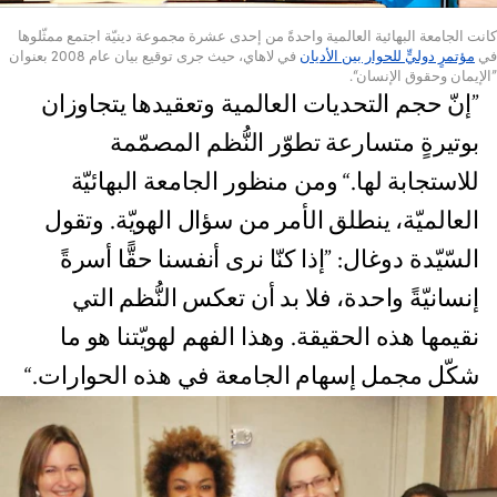
كانت الجامعة البهائية العالمية واحدةً من إحدى عشرة مجموعة دينيّة اجتمع ممثّلوها
في
مؤتمرٍ دوليٍّ للحوار بين الأديان
في لاهاي، حيث جرى توقيع بيان عام 2008 بعنوان
”الإيمان وحقوق الإنسان“.
”إنّ حجم التحديات العالمية وتعقيدها يتجاوزان
بوتيرةٍ متسارعة تطوّر النُّظم المصمّمة
للاستجابة لها.“ ومن منظور الجامعة البهائيّة
العالميّة، ينطلق الأمر من سؤال الهويّة. وتقول
السّيّدة دوغال: ”إذا كنّا نرى أنفسنا حقًّا أسرةً
إنسانيّةً واحدة، فلا بد أن تعكس النُّظم التي
نقيمها هذه الحقيقة. وهذا الفهم لهويّتنا هو ما
شكّل مجمل إسهام الجامعة في هذه الحوارات.“