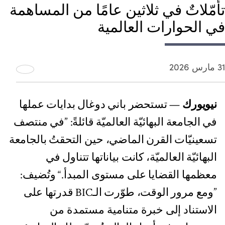
تأمّلاتٌ في ثلاثين عامًا من المساهمة
في الحوارات العالمية
31 مارس 2026
نيويورك
— تستحضر باني دوغال بدايات عملها
في الجامعة البهائيّة العالميّة قائلةً: ”في منتصف
تسعينيّات القرن الماضي، حين التحقتُ بالجامعة
البهائيّة العالميّة، كانت بياناتها تتناول في
معظمها القضايا على مستوى المبدأ.“ وتُضيف:
”ومع مرور الوقت، طوّرت الـBIC قدرتها على
الاستناد إلى خبرة متنامية مستمدة من