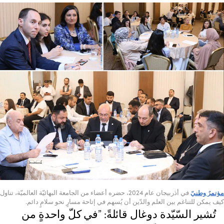
مؤتمرٌ وطنيّ
في أذربيجان عام 2024، حضره أعضاء من الجامعة البهائيّة العالميّة، تناول
كيف يمكن للتناغم بين العلم والدّين أن يُسهم في إتاحة مسارٍ نحو سلامٍ دائم.
تُشير السّيّدة دوغال قائلةً: ”في كلّ واحدةٍ من