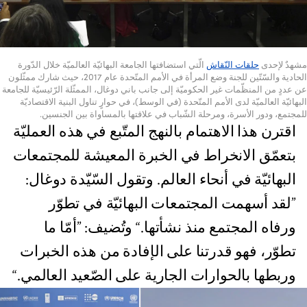
مشهدٌ لإحدى
حلقات النّقاش
الّتي استضافتها الجامعة البهائيّة العالميّة خلال الدّورة
الحادية والسّتّين للجنة وضع المرأة في الأمم المتّحدة عام 2017، حيث شارك ممثّلون
عن عددٍ من المنظّمات غير الحكوميّة إلى جانب باني دوغال، الممثّلة الرّئيسيّة للجامعة
البهائيّة العالميّة لدى الأمم المتّحدة (في الوسط)، في حوارٍ تناول البنية الاقتصاديّة
للمجتمع، ودور الأسرة، ومرحلة الشّباب في علاقتها بالمساواة بين الجنسين.
اقترن هذا الاهتمام بالنهج المتّبع في هذه العمليّة
بتعمّق الانخراط في الخبرة المعيشة للمجتمعات
البهائيّة في أنحاء العالم. وتقول السّيّدة دوغال:
”لقد أسهمت المجتمعات البهائيّة في تطوّر
ورفاه المجتمع منذ نشأتها.“ وتُضيف: ”أمّا ما
تطوّر، فهو قدرتنا على الإفادة من هذه الخبرات
وربطها بالحوارات الجارية على الصّعيد العالمي.“