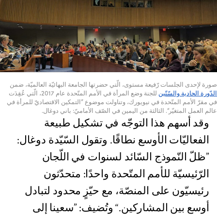
صورة لإحدى الجلسات رّفيعة مستوى، الّتي حضرتها الجامعة البهائيّة العالميّة، ضمن
الدّورة الحادية والسّتّين
للجنة وضع المرأة في الأمم المتّحدة عام 2017، الّتي عُقِدَت
في مقرّ الأمم المتّحدة في نيويورك، وتناولت موضوع ”التمكين الاقتصاديّ للمرأة في
عالم العمل المتغيّر“. الثالثة من اليمين في الصّف الأماميّ: باني دوغال.
وقد أسهم هذا التوجّه في تشكيل طبيعة
الفعاليّات الأوسع نطاقًا. وتقول السّيّدة دوغال:
”ظلّ النّموذج السّائد لسنوات في اللّجان
الرّئيسيّة للأمم المتّحدة واحدًا: متحدّثون
رئيسيّون على المنصّة، مع حيّزٍ محدود لتبادل
أوسع بين المشاركين.“ وتُضيف: ”سعينا إلى