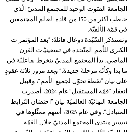
الجامعة الصّوت الوحيد للمجتمع المدنيّ الّذي
خاطب أكثر من 150 من قادة العالم المجتمعين
في قمّة الألفيّة.
وتستذكر السّيّدة دوغال قائلةً: ”بعد المؤتمرات
الكبرى للأمم المتّحدة في تسعينيّات القرن
الماضي، بدأ المجتمع المدنيّ ينخرط بفاعليّة في
ما بدا وكأنّه مرحلةً جديدةً.“ وبعد مرور ثلاثة عقودٍ
على بيان ”نقطة تحوّل لجميع الأمم“، وقبيل
انعقاد ”قمّة المستقبل“ عام 2024، أصدرت
الجامعة البهائيّة العالميّة بيان ”احتضان التّرابط
المتبادل“. وفي عام 2025، أسهم ممثّلوها في
تيسير منتدى المجتمع المدنيّ خلال القمّة