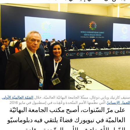
ستيف كارنيك وباني دوغال، ممثّلا الجامعة البهائيّة العالميّة، خلال
القمّة العالميّة الأولى
للعمل الإنسانيّ
الّتي نظّمتها الأمم المتّحدة وعُقِدَت في إسطنبول في مايو 2016.
على مرّ السّنوات، أصبح مكتب الجامعة البهائيّة
العالميّة في نيويورك فضاءً يلتقي فيه دبلوماسيّو