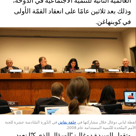
العالميّة الثّانية للتّنمية الاجتماعيّة في الدّوحة،
وذلك بعد ثلاثين عامًا على انعقاد القمّة الأولى
في كوبنهاغن.
لقطة لباني دوغال خلال مشاركتها في
حلقة نقاش
في الدّورة السّادسة عشرة للجنة
الأمم المتّحدة للتّنمية المستدامة عام 2008.
وتقول السيدة دوغال: ”السؤال الذي كنّا نعود