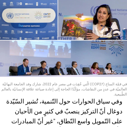
في قمّة المناخ (COP27) الّتي عُقِدَت في مصر عام 2022، شارك وفد الجامعة البهائيّة
العالميّة في عددٍ من النقاشات، مؤكّدًا الحاجة إلى إعادة صياغة علاقة الإنسانيّة بالعالم
الطّبيعية.
وفي سياق الحوارات حول التّنمية، تُشير السّيّدة
دوغال أنّ التركيز ينصبّ في كثيرٍ من الأحيان
على التّمويل واسع النّطاق، ”غير أنّ المبادرات