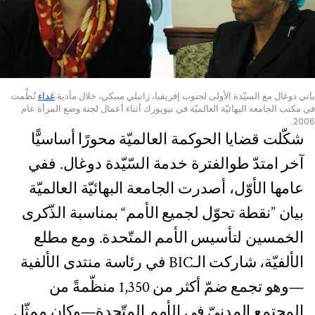
باني دوغال مع السيّدة الأولى لجنوب إفريقيا، زانيلي مبيكي، خلال مأدبة
غداء
نُظِّمت
في مكتب الجامعة البهائيّة العالميّة في نيويورك أثناء أعمال لجنة وضع المرأة عام
2006.
شكّلت قضايا الحوكمة العالميّة محورًا أساسيًّا
آخر امتدّ طوالفترة خدمة السّيّدة دوغال. ففي
عامها الأوّل، أصدرت الجامعة البهائيّة العالميّة
بيان ”نقطة تحوّل لجميع الأمم“ بمناسبة الذّكرى
الخمسين لتأسيس الأمم المتّحدة. ومع مطلع
الألفيّة، شاركت الـBIC في رئاسة منتدى الألفية
—وهو تجمع ضمّ أكثر من 1,350 منظّمةً من
المجتمع المدنيّ في الأمم المتّحدة—وكان ممثّل