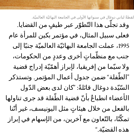
لقطةٌ لباني دوغال في سنواتها الأولى في الجامعة البهائيّة العالميّة.
وقد تجلّى هذا التّطوّر عبر طيفٍ من القضايا.
فعلى سبيل المثال، في مؤتمر بكين للمرأة عام
1995، عملت الجامعة البهائيّة العالميّة جنبًا إلى
جنب مع منظّماتٍ أخرى وعددٍ من الحكومات،
ولا سيّما من إفريقيا، لإبراز أهمّيّة إدراج قضية
”الطّفلة“ ضمن جدول أعمال المؤتمر. وتستذكر
السّيّدة دوغال قائلةً: ”كان لدى بعض الدّول
الأعضاء انطباعٌ بأنّ قضية الطّفلة قد جرى تناولها
بالفعل من خلال هيئاتٍ مثل اليونيسف، غير أنّنا
تمكّنّا، بالتّعاون مع آخرين، من الإسهام في إبراز
هذه القضيّة.“