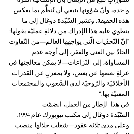
واحدة، وأنّ شؤونها ينبغي أن تُنظَّم بما يعكس
هذه الحقيقة. وتشير السّيّدة دوغال إلى ما
ينطوي عليه هذا الإدراك من دلالةٍ عمليّة بقولها:
”إنّ التّحدّيات الّتي يواجهها العالم—من التّفاوت
الحادّ بين الغنى والفقر، إلى أوجه عدم
المساواة، إلى النّزاعات—لا يمكن معالجتها في
عزلةٍ بعضها عن بعض، ولا بمعزلٍ عن القدرات
الأخلاقيّة والرّوحيّة لدى الشّعوب والمجتمعات
المعنيّة بها.“
في هذا الإطار من العمل، انضمّت
السّيّدة دوغال إلى مكتب نيويورك عام 1994.
وعلى مدى ثلاثة عقود—شغلت خلالها منصب