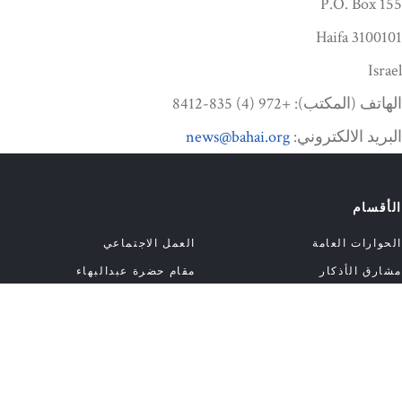
P.O. Box 155
3100101 Haifa
Israel
الهاتف (المكتب): +972 (4) 835-8412
البريد الالكتروني:
news@bahai.org
الأقسام
الحوارات العامة
العمل الاجتماعي
مشارق الأذكار
مقام حضرة عبدالبهاء
حقوق إنسان البهائيين
فيديوهات
حلقات البودكاست
تابعنا
Bahai.org