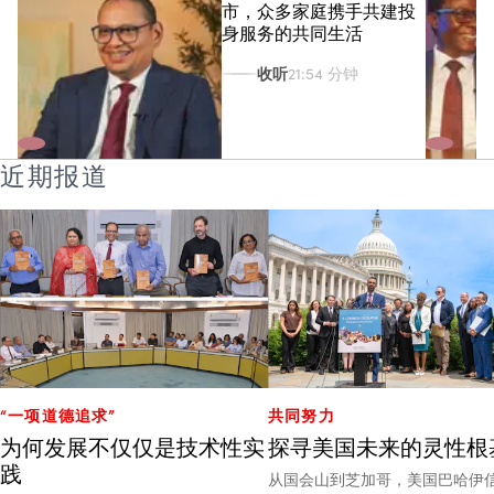
市，众多家庭携手共建投
身服务的共同生活
收听
21:54 分钟
近期报道
“一项道德追求”
共同努力
为何发展不仅仅是技术性实
探寻美国未来的灵性根
践
从国会山到芝加哥，美国巴哈伊