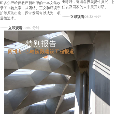
出呼吁，邀请各界就灵性复兴、
印多尔巴哈伊教席新出版的一本文集收
任以及国家的未来展开对话。
录了14篇文章，从团结、正义和环境守
护等原则出发，探讨发展何以成为一项
立即观看
06:32 分钟
道德追求。
立即观看
02:50 分钟
特别报告
阿博都-巴哈陵殿建设工程报道