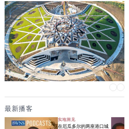
阿博都-巴哈陵殿
阿卡访客中心竣工，景观工程稳步推进
最新播客
实地洞见
在厄瓜多尔的两座港口城