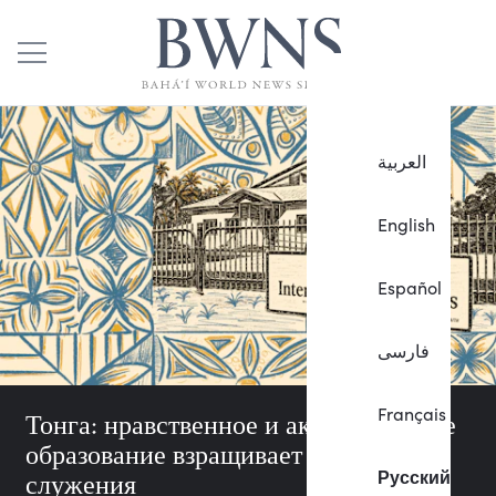
العربية
English
Español
فارسی
Français
Тонга: нравственное и академическое
образование взращивает жизнь
Русский
служения