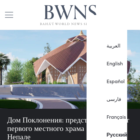
العربية
English
Español
فارسی
Français
Дом Поклонения: представлен проект
первого местного храма бахаи в
Русский
Непале