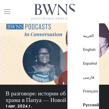
العربية
English
Español
فارسی
Français
В разговоре: истории об открытии
храма в Папуа — Новой Гвинее
Русский
1 авг. 2024 г.