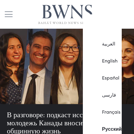
العربية
English
Español
فارسی
Français
В разговоре: подкаст исследует, как
молодежь Канады вносит вклад в
Русский
общинную жизнь