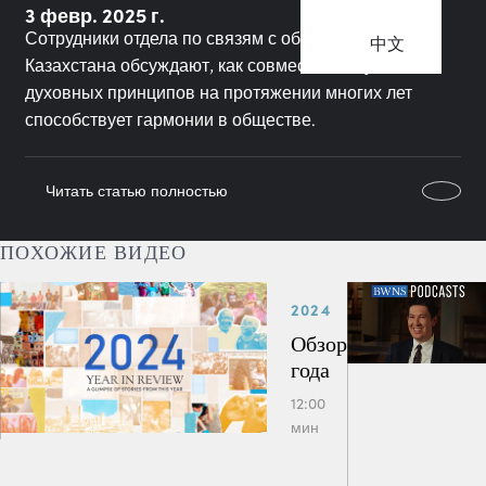
3 февр. 2025 г.
Сотрудники отдела по связям с общественностью
中文
Казахстана обсуждают, как совместное изучение
духовных принципов на протяжении многих лет
способствует гармонии в обществе.
Читать статью полностью
ПОХОЖИЕ ВИДЕО
2024
Обзор
года
12:00
мин