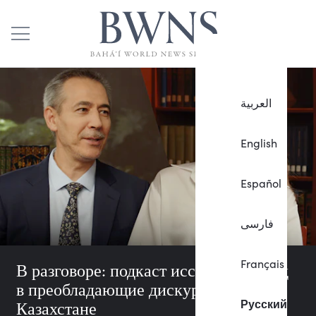
العربية
English
Español
فارسی
Français
В разговоре: подкаст исследует вклад
в преобладающие дискурсы в
Русский
Казахстане