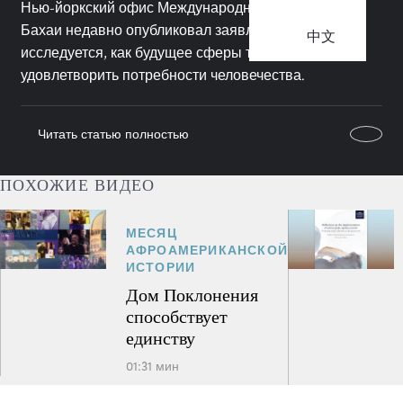
Нью-йоркский офис Международного Сообщества
Бахаи недавно опубликовал заявление, где
中文
исследуется, как будущее сферы труда может
удовлетворить потребности человечества.
Читать статью полностью
ПОХОЖИЕ ВИДЕО
МЕСЯЦ
АФРОАМЕРИКАНСКОЙ
ИСТОРИИ
Дом Поклонения
способствует
единству
01:31 мин