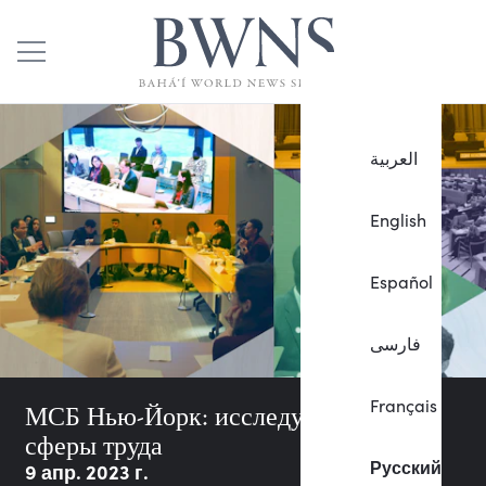
العربية
English
Español
فارسی
Français
МСБ Нью-Йорк: исследуя будущее
сферы труда
Русский
9 апр. 2023 г.