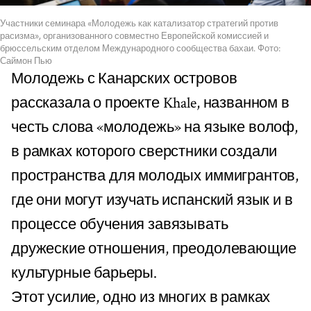
Участники семинара «Молодежь как катализатор стратегий против
расизма», организованного совместно Европейской комиссией и
брюссельским отделом Международного сообщества бахаи. Фото:
Саймон Пью
Молодежь с Канарских островов
рассказала о проекте Khale, названном в
честь слова «молодежь» на языке волоф,
в рамках которого сверстники создали
пространства для молодых иммигрантов,
где они могут изучать испанский язык и в
процессе обучения завязывать
дружеские отношения, преодолевающие
культурные барьеры.
Этот усилие, одно из многих в рамках