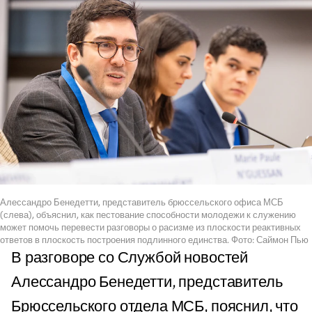
Алессандро Бенедетти, представитель брюссельского офиса МСБ
(слева), объяснил, как пестование способности молодежи к служению
может помочь перевести разговоры о расизме из плоскости реактивных
ответов в плоскость построения подлинного единства. Фото: Саймон Пью
В разговоре со Службой новостей
Алессандро Бенедетти, представитель
Брюссельского отдела МСБ, пояснил, что