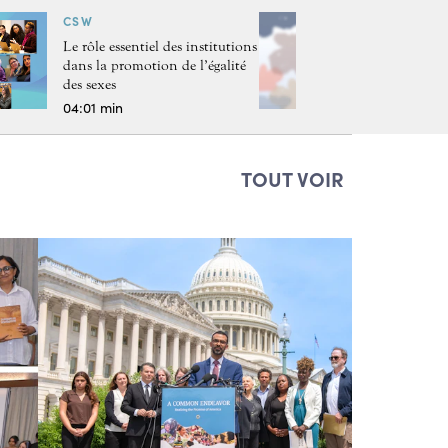
CSW
Le rôle essentiel des institutions
dans la promotion de l’égalité
des sexes
04:01 min
TOUT VOIR