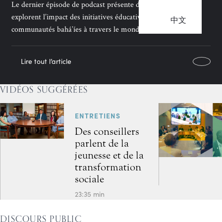
Le dernier épisode de podcast présente des conseillers qui
explorent l’impact des initiatives éducatives sur les
中文
communautés bahá’íes à travers le monde.
Lire tout l’article
VIDÉOS SUGGÉRÉES
ENTRETIENS
Des conseillers
parlent de la
jeunesse et de la
transformation
sociale
23:35 min
DISCOURS PUBLIC