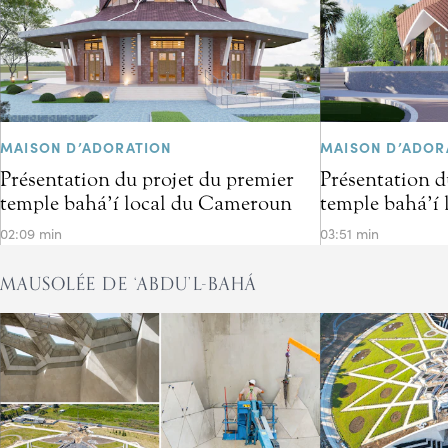
MAISON D’ADORATION
MAISON D’ADOR
Présentation du projet du premier
Présentation d
temple bahá’í local du Cameroun
temple bahá’í 
02:09 min
03:51 min
MAUSOLÉE DE ‘ABDU’L-BAHÁ