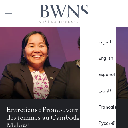
العربية
English
Español
فارسی
Français
Entretiens : Promouvoir l’éducation
des femmes au Cambodge et au
Русский
Malawi