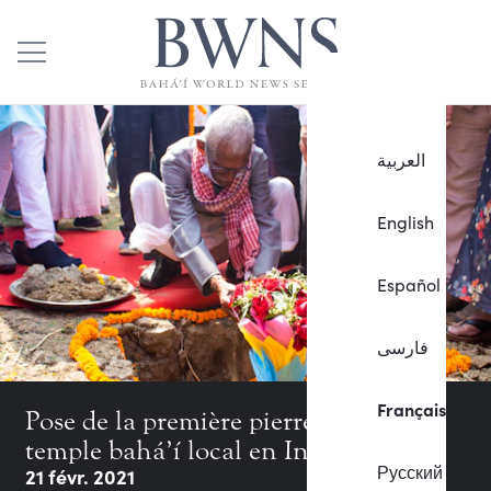
العربية
English
Español
فارسی
Français
Pose de la première pierre du premier
temple bahá’í local en Inde
Русский
21 févr. 2021