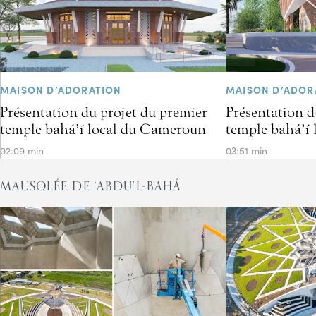
MAISON D’ADORATION
MAISON D’ADOR
Présentation du projet du premier
Présentation d
temple bahá’í local du Cameroun
temple bahá’í 
02:09 min
03:51 min
MAUSOLÉE DE ‘ABDU’L-BAHÁ