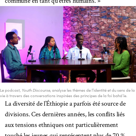
commune en tant qu’êtres humains. »
Le podcast,
Youth Discourse
, analyse les thèmes de l’identité et du sens de la
vie à travers des conversations inspirées des principes de la foi bahá’íe.
La diversité de l’Éthiopie a parfois été source de
divisions. Ces dernières années, les conflits liés
aux tensions ethniques ont particulièrement
touché les jeunes qui représentent plus de 70 %