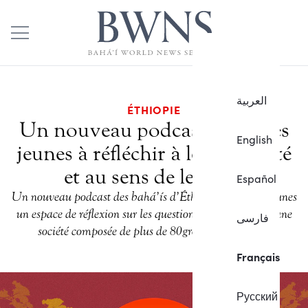
العربية
ÉTHIOPIE
Un nouveau podcast invite les
English
jeunes à réfléchir à leur identité
et au sens de leur vie
Español
Un nouveau podcast des bahá’ís d’Éthiopie offre aux jeunes
un espace de réflexion sur les questions d’identité dans une
فارسی
société composée de plus de 80 groupes ethniques.
Français
Русский