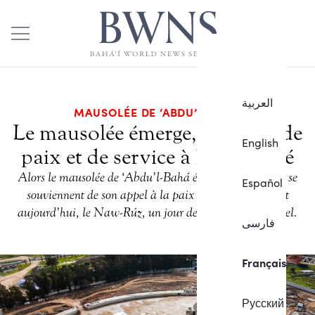
العربية
MAUSOLÉE DE ‘ABDU’L-BAHÁ
Le mausolée émerge, symbole de
English
paix et de service à l’humanité
Alors le mausolée de ‘Abdu’l-Bahá émerge, les bahá’ís se
Español
souviennent de son appel à la paix universelle, surtout
aujourd’hui, le Naw-Rúz, un jour de renouveau spirituel.
فارسی
Français
Русский