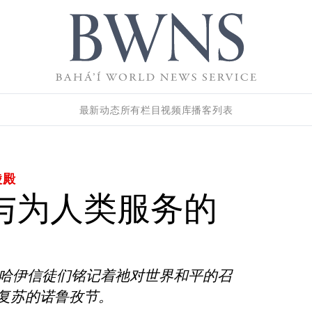
最新动态
所有栏目
视频库
播客列表
陵殿
与为人类服务的
巴哈伊信徒们铭记着祂对世界和平的召
复苏的诺鲁孜节。