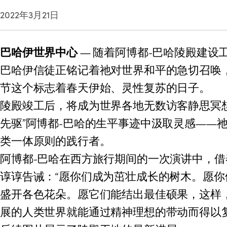
2022年3月21日
巴哈伊世界中心
— 随着阿博都-巴哈陵殿建设
巴哈伊信徒正铭记着祂对世界和平的急切召唤
节这个标志着春天伊始、灵性复苏的日子。
陵殿竣工后，将成为世界各地无数访客静思冥
先驱”阿博都-巴哈的生平事迹中汲取灵感——
类一体原则的践行者。
阿博都-巴哈在西方旅行期间的一次演讲中，
谆谆告诫：“愿你们成为茁壮成长的树木。愿
盛开各色花朵。愿它们能结出最佳硕果，这样
展的人类世界就能通过精神理想的带动而得以复