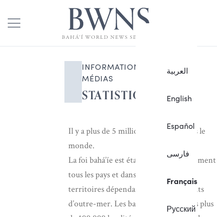
INFORMATIONS POUR LES
العربية
MÉDIAS
STATISTIQUES
English
Español
Il y a plus de 5 millions de bahá’ís dans le
monde.
فارسی
La foi bahá’íe est établie dans pratiquement
tous les pays et dans de nombreux
Français
territoires dépendants et départements
d’outre-mer. Les bahá’ís résident dans plus
Русский