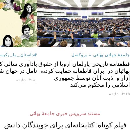
جامعهٔ جهانی بهائی – بروکسل
#داستان_ما_یکیس
قطعنامه تاریخی پارلمان اروپا از حقوق
یادآوری سالی که
بهائیان در ایران قاطعانه حمایت کرده،
تامل در جهان ش
آزار و اذیت آنان توسط جمهوری
۰۲:۵۰ دقیقه
اسلامی را محکوم می‌کند
۰۳:۱۵ دقیقه
مستند سرویس خبری جامعهٔ بهائی
فیلم کوتاه: کتابخانه‌ای برای جویندگان دانش