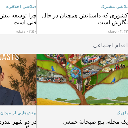
تلاشی مشترک
«تلاشی اخلاقی»
کشوری که داستانش همچنان در حال
چرا توسعه بیش ا
نگارش است
فنی است
۰۴:۳۳ دقیقه
۰۲:۵۰ دقیقه
اقدام اجتماعی
بلژیک
بینش‌هایی از میدان
یک محله، پنج صبحانهٔ جمعی
در دو شهر بندری 