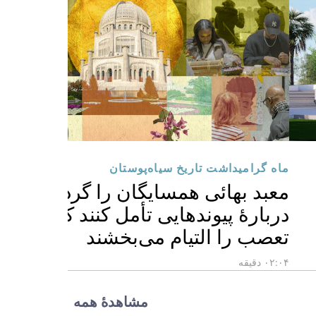
ماه گرامیداشت تاریخ سیاه‌پوستان
معبد بهائی همسایگان را گرد هم آورد 
دربارهٔ پیوندهایی تأمل کنند که زخم‌ه
تعصب را التیام می‌بخشند
۰۲:۰۴ دقیقه
مشاهدهٔ همه