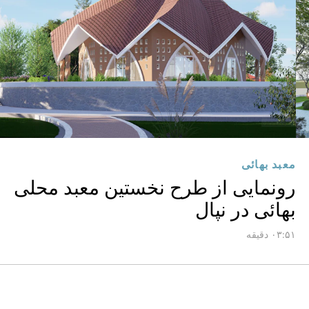
معبد بهائی
رونمایی از طرح نخستین معبد محلی
بهائی در نپال
۰۳:۵۱ دقیقه