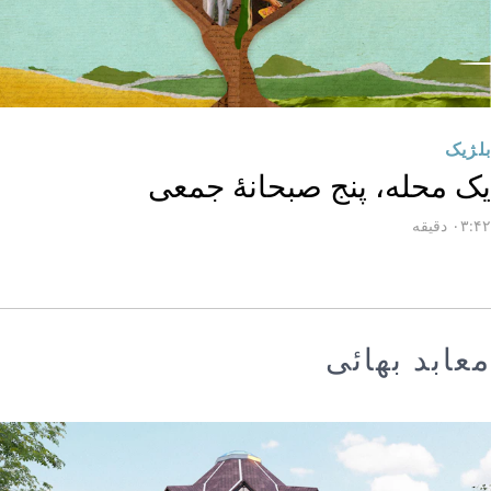
بلژیک
یک محله، پنج صبحانهٔ جمعی
۰۳:۴۲ دقیقه
معابد بهائی