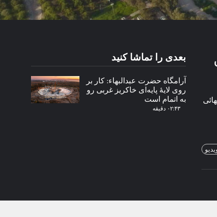
بعدی را تماشا کنید
آرامگاه حضرت عبدالبهاء: کار بر
روی لایهٔ پایه‌ای خاکریز غربی رو
به اتمام است
هائی
۰۲:۴۳ دقیقه
یدیو