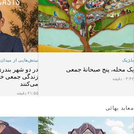
بلژیک
بینش‌هایی از میدان
یک محله، پنج صبحانهٔ جمعی
در دو شهر بندری 
زندگی جمعی خود 
۰۳:۴۲ دقیقه
می‌کنند
۲۱:۵۵ دقیقه
معابد بهائی