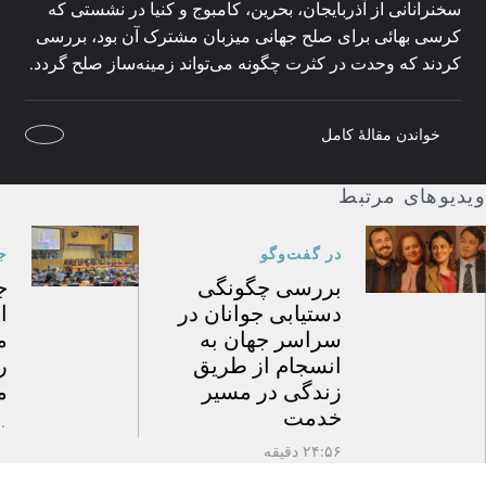
سخنرانانی از آذربایجان، بحرین، کامبوج و کنیا در نشستی که
کرسی بهائی برای صلح جهانی میزبان مشترک آن بود، بررسی
کردند که وحدت در کثرت چگونه می‌تواند زمینه‌ساز صلح گردد.
خواندن مقالهٔ کامل
ویدیوهای مرتبط
در گفت‌وگو
ج
بررسی چگونگی
ج
دستیابی جوانان در
ا
سراسر جهان به
م
انسجام از طریق
ر
زندگی در مسیر
م
خدمت
:۲۰
۲۴:۵۶ دقیقه