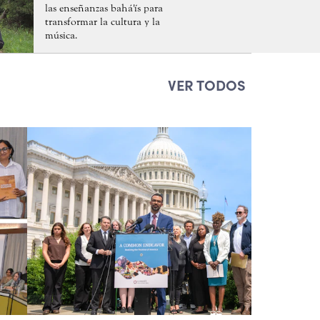
las enseñanzas bahá'ís para
transformar la cultura y la
música.
VER TODOS