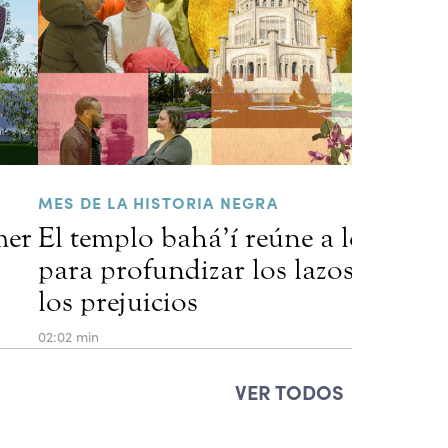
MES DE LA HISTORIA NEGRA
mer
El templo bahá’í reúne a los resid
para profundizar los lazos que sa
los prejuicios
02:02 min
VER TODOS