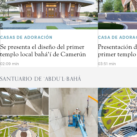
CASAS DE ADORACIÓN
CASA DE ADORA
Se presenta el diseño del primer
Presentación d
templo local bahá’í de Camerún
primer templo 
02:09 min
03:51 min
SANTUARIO DE ‘ABDU’L-BAHÁ