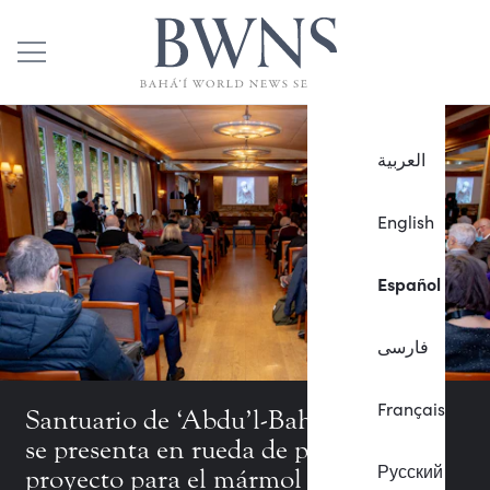
العربية
English
Español
فارسی
Français
Santuario de ‘Abdu’l-Bahá: En Italia,
se presenta en rueda de prensa el
Русский
proyecto para el mármol