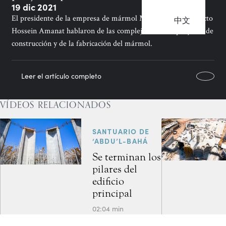
19 dic 2021
El presidente de la empresa de mármol Margraf y el arquitecto
中文
Hossein Amanat hablaron de las complejidades del proyecto de
construcción y de la fabricación del mármol.
Leer el artículo completo
VÍDEOS RELACIONADOS
SANTUARIO DE
‘ABDU’L-BAHÁ
Se terminan los
pilares del
edificio
principal
02:04 min