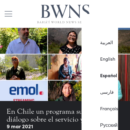
العربية
English
Español
فارسی
Français
En Chile un programa suscita el
diálogo sobre el servicio y la oración
Русский
9 mar 2021