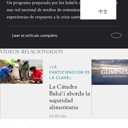
Un programa preparado por los bahá'ís de Chile y emitido en
una red nacional de medios de comunicación analiza las
中文
experiencias de respuesta a la crisis sanitaria.
Leer el artículo completo
VÍDEOS RELACIONADOS
«LA
PARTICIPACIÓN ES
LA CLAVE»
La Cátedra
Bahá’í aborda la
seguridad
alimentaria
02:33 min