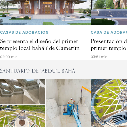
CASAS DE ADORACIÓN
CASA DE ADORA
Se presenta el diseño del primer
Presentación d
templo local bahá’í de Camerún
primer templo 
02:09 min
03:51 min
SANTUARIO DE ‘ABDU’L-BAHÁ