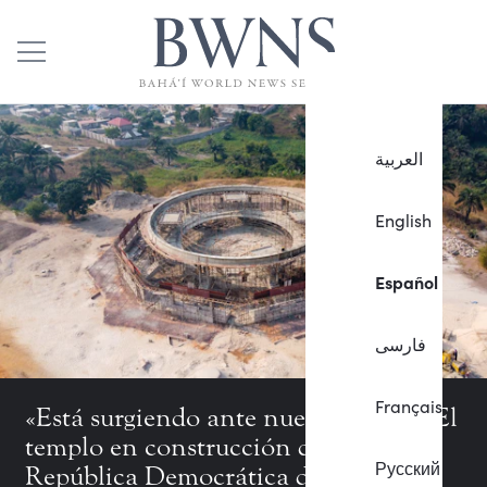
العربية
English
Español
فارسی
Français
«Está surgiendo ante nuestros ojos»: El
templo en construcción de la
Русский
República Democrática del Congo